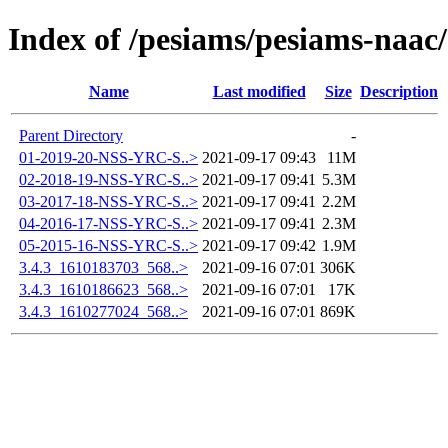
Index of /pesiams/pesiams-naac/
Name
Last modified
Size
Description
Parent Directory
-
01-2019-20-NSS-YRC-S..>
2021-09-17 09:43
11M
02-2018-19-NSS-YRC-S..>
2021-09-17 09:41
5.3M
03-2017-18-NSS-YRC-S..>
2021-09-17 09:41
2.2M
04-2016-17-NSS-YRC-S..>
2021-09-17 09:41
2.3M
05-2015-16-NSS-YRC-S..>
2021-09-17 09:42
1.9M
3.4.3_1610183703_568..>
2021-09-16 07:01
306K
3.4.3_1610186623_568..>
2021-09-16 07:01
17K
3.4.3_1610277024_568..>
2021-09-16 07:01
869K